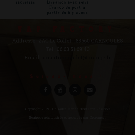
sécurisés
Livraison avec suivi
Franco de port à
partir de 6 flacons
VAP FACTORY
Addresse : ZAC Le Collet - 83660 CARNOULES
Tel : 06.63.51.69.43
Email :
unautremonde1@orange.fr
Suivez- nous :
Copyright 2019 - Un Autre Monde. Tout Droit Réservés
Boutique administrée et hébergée par
Nicronics
.