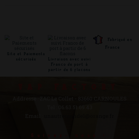
Fabriqué en
France
Site et Paiements
sécurisés
Livraison avec suivi
Franco de port à
partir de 6 flacons
VAP FACTORY
Addresse : ZAC Le Collet - 83660 CARNOULES
Tel : 06.63.51.69.43
Email :
unautremonde1@orange.fr
Suivez- nous :