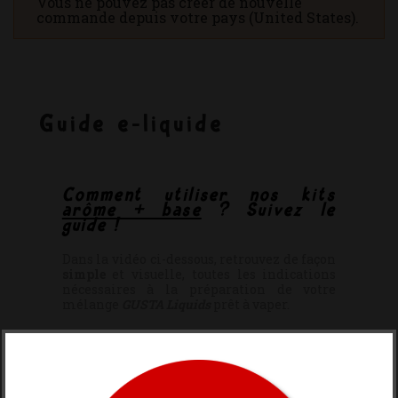
Vous ne pouvez pas créer de nouvelle
commande depuis votre pays (United States).
Guide e-liquide
Comment utiliser nos kits
arôme + base
? Suivez le
guide !
Dans la vidéo ci-dessous, retrouvez de façon
simple
et visuelle, toutes les indications
nécessaires à la préparation de votre
mélange
GUSTA Liquids
prêt à vaper.
Vous recevrez deux flacons à mélanger, le
petit (saveur) dans le grand (base).
Vous obtiendrez ainsi votre flacon de 15 ml