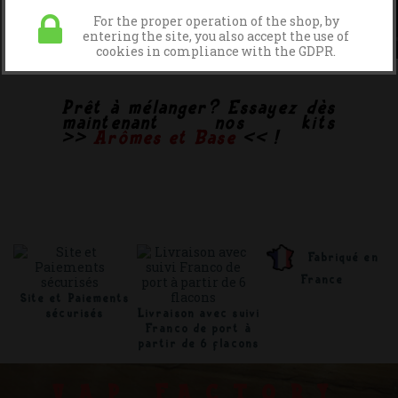
For the proper operation of the shop, by
entering the site, you also accept the use of
cookies in compliance with the GDPR.
Prêt à mélanger? Essayez dès
maintenant nos kits
>>
Arômes et Base
<< !
Fabriqué en
France
Site et Paiements
sécurisés
Livraison avec suivi
Franco de port à
partir de 6 flacons
VAP FACTORY