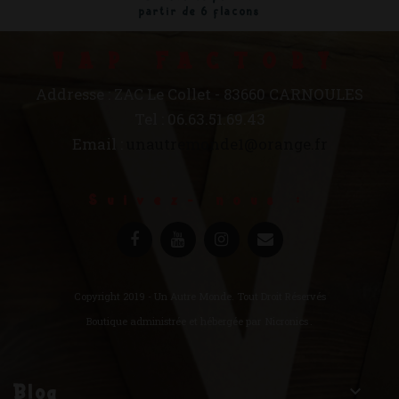
partir de 6 flacons
VAP FACTORY
Addresse : ZAC Le Collet - 83660 CARNOULES
Tel : 06.63.51.69.43
Email :
unautremonde1@orange.fr
Suivez- nous :
Copyright 2019 - Un Autre Monde. Tout Droit Réservés
Boutique administrée et hébergée par
Nicronics
.
Blog
keyboard_arrow_down