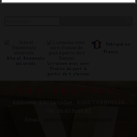
Effectuez une nouvelle recherche
Fabriqué en
France
Site et Paiements
sécurisés
Livraison avec suivi
Franco de port à
partir de 6 flacons
VAP FACTORY
Addresse : ZAC Le Collet - 83660 CARNOULES
Tel : 06.63.51.69.43
Email :
unautremonde1@orange.fr