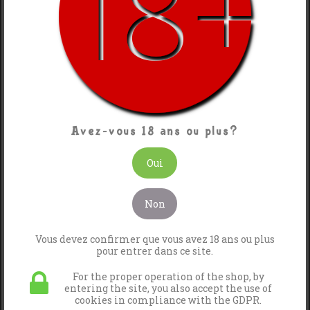
Avez-vous 18 ans ou plus?
Oui
Non
Vous devez confirmer que vous avez 18 ans ou plus
BOISSON
pour entrer dans ce site.
For the proper operation of the shop, by
Cela semble bizarre!? Il n'y a rien
entering the site, you also accept the use of
ici.
cookies in compliance with the GDPR.