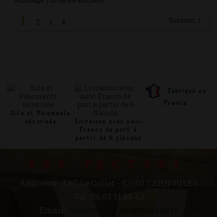
Affichage 1-25 de 89 article(s)
1
Suivant

2
3
4
Fabriqué en
France
Site et Paiements
sécurisés
Livraison avec suivi
Franco de port à
partir de 6 flacons
VAP FACTORY
Addresse : ZAC Le Collet - 83660 CARNOULES
Tel : 06.63.51.69.43
Email :
unautremonde1@orange.fr