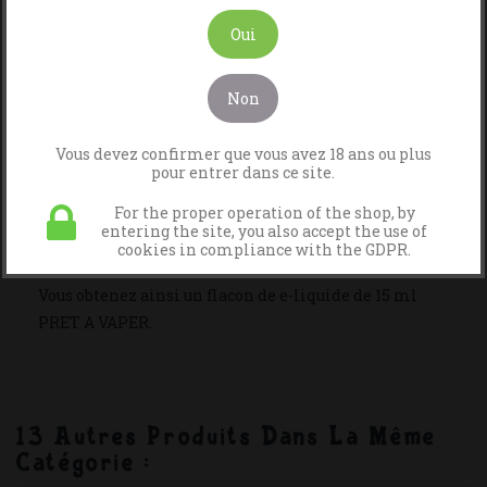
Oui
Notre préparation d'arôme café en 5 ml et un flacon
de base en 10 ml.
Non
Il faut incorporer le mélange d'arôme dans le flacon
Vous devez confirmer que vous avez 18 ans ou plus
de base dont vous avez choisi le taux de nicotine.
pour entrer dans ce site.
For the proper operation of the shop, by
Le flacon de base est prévu pour recevoir la quantité
entering the site, you also accept the use of
d'arôme.
cookies in compliance with the GDPR.
Vous obtenez ainsi un flacon de e-liquide de 15 ml
PRET A VAPER.
13 Autres Produits Dans La Même
Catégorie :