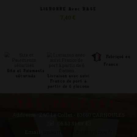
LISBONNE Avec BASE
7,40 €
Fabriqué en
France
Site et Paiements
sécurisés
Livraison avec suivi
Franco de port à
partir de 6 flacons
VAP FACTORY
Addresse : ZAC Le Collet - 83660 CARNOULES
Tel : 06.63.51.69.43
Email :
unautremonde1@orange.fr