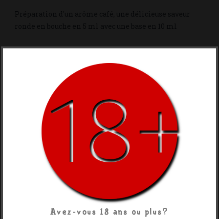
Préparation d'un arôme café, une délicieuse saveur
ronde en bouche en 5 ml avec une base en 10 ml
Contenance
10ml + 5ml
Base De Nicotine
0 Mg
3 Mg
6 Mg
9 Mg
12 Mg
15 Mg
18 Mg
Partager
Avez-vous 18 ans ou plus?
Description
Détails Du Produit