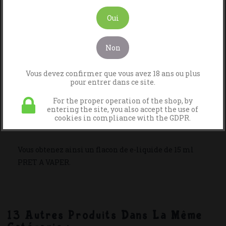
Description
Détails Du Produit
Oui
Notre préparation d'arôme macchiato en 5 ml et un
Non
flacon de base en 10 ml.
Vous devez confirmer que vous avez 18 ans ou plus
Il faut incorporer le mélange d'arôme dans le flacon
pour entrer dans ce site.
de base dont vous avez choisi le taux de nicotine.
For the proper operation of the shop, by
entering the site, you also accept the use of
Le flacon de base est prévu pour recevoir la quantité
cookies in compliance with the GDPR.
d'arôme.
Vous obtenez ainsi un flacon de e-liquide de 15 ml
PRET A VAPER.
13 Autres Produits Dans La Même