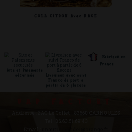
COLA CITRON Avec BASE
Fabriqué en
France
Site et Paiements
sécurisés
Livraison avec suivi
Franco de port à
partir de 6 flacons
VAP FACTORY
Addresse : ZAC Le Collet - 83660 CARNOULES
Tel : 06.63.51.69.43
Email :
unautremonde1@orange.fr