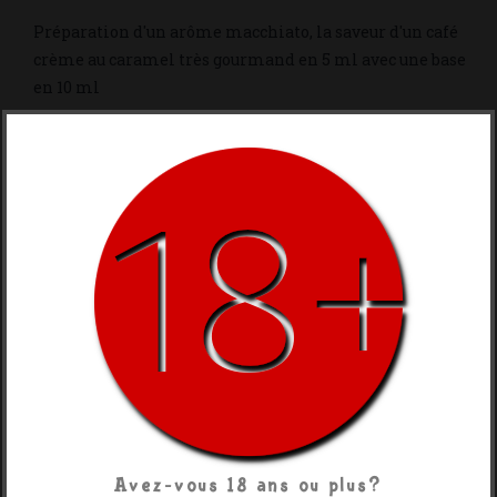
Préparation d'un arôme macchiato, la saveur d'un café
crème au caramel très gourmand en 5 ml avec une base
en 10 ml
Contenance
10ml + 5ml
Base De Nicotine
0 Mg
3 Mg
6 Mg
9 Mg
12 Mg
15 Mg
18 Mg
Partager
Avez-vous 18 ans ou plus?